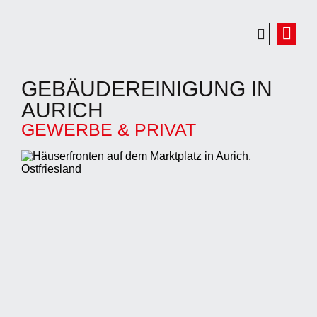
UNSERE LEISTUNGEN
STARTSEITE
ÜBER UNS
GROSSHANDEL
SERVICE
KARRIERE
KONTAKT
GEBÄUDEREINIGUNG IN
AURICH
GEWERBE & PRIVAT