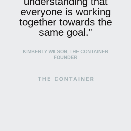
understanding that
everyone is working
together towards the
same goal.”
KIMBERLY WILSON, THE CONTAINER
FOUNDER